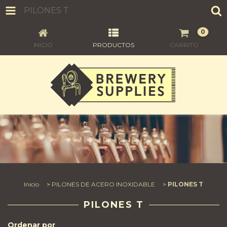
PILONES T
0
INICIO
PRODUCTOS
CARRITO
Inicio
>
PILONES DE ACERO INOXIDABLE
>
PILONES T
PILONES T
Ordenar por