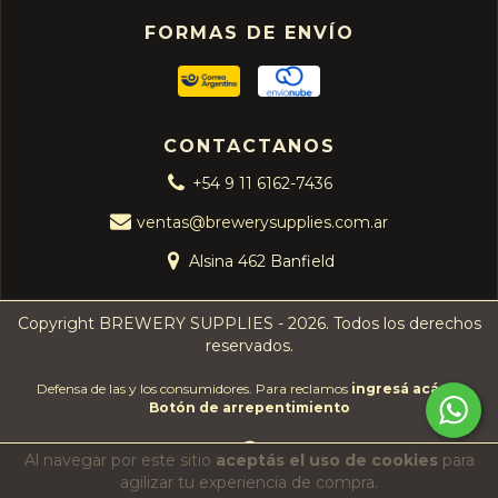
FORMAS DE ENVÍO
CONTACTANOS
+54 9 11 6162-7436
ventas@brewerysupplies.com.ar
Alsina 462 Banfield
Copyright BREWERY SUPPLIES - 2026. Todos los derechos
reservados.
Defensa de las y los consumidores. Para reclamos
ingresá acá.
/
Botón de arrepentimiento
Al navegar por este sitio
aceptás el uso de cookies
para
agilizar tu experiencia de compra.