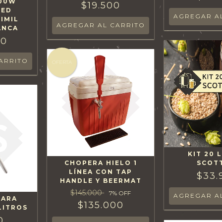
400W
$19.500
RED
IMIL
ANCA
00
OFERTA
KIT 20 
CHOPERA HIELO 1
SCOT
LÍNEA CON TAP
$33.
HANDLE Y BEERMAT
$145.000
7
% OFF
PARA
$135.000
LITROS
0