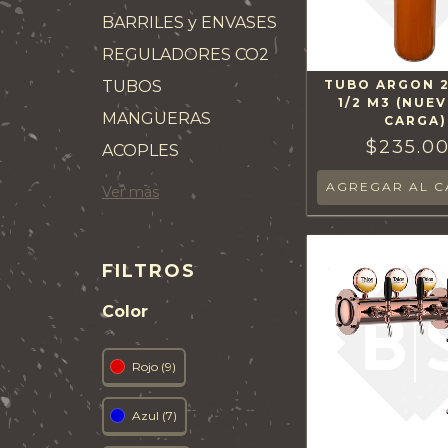
BARRILES y ENVASES
REGULADORES CO2
TUBOS
TUBO ARGON 2
1/2 M3 (NUEV
MANGUERAS
CARGA)
$235.0
ACOPLES
Ver más
FILTROS
Color
Rojo (9)
Azul (7)