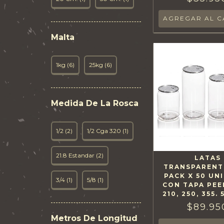
Malta
1kg (6)
25kg (6)
Medida De La Rosca
1/2 (2)
1/2 Cga 320 (1)
21.8 Estandar (2)
LATAS
TRANSPARENT
PACK X 50 UN
3/4 (1)
5/8 (1)
CON TAPA PEE
210, 250, 355.
$89.95
Metros De Longitud