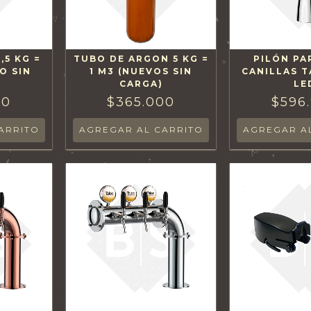
,5 KG =
TUBO DE ARGON 5 KG =
PILÓN PA
O SIN
1 M3 (NUEVOS SIN
CANILLAS 
CARGA)
LE
00
$365.000
$596