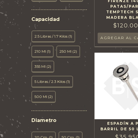
FIRENZE 1
PATAS/PA
TEMPTECH S
MADERA BL
Capacidad
$120.0
2.5 Libras / 1.7 Kilos (1)
210 Ml (1)
250 Ml (2)
355 Ml (2)
5 Libras / 2.3 Kilos (1)
500 Ml (2)
Diametro
ESPADÍN A 
BARRIL DE 50 
$35.95
20 Cm. (1)
50 Cm. (1)