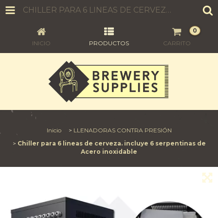
CHILLER PARA 6 LINEAS DE CERVEZA. INCLUYE 6 SERPENTINAS DE ACERO INOXIDABLE
0
INICIO
PRODUCTOS
CARRITO
Inicio
>
LLENADORAS CONTRA PRESIÓN
>
Chiller para 6 lineas de cerveza. incluye 6 serpentinas de
Acero inoxidable