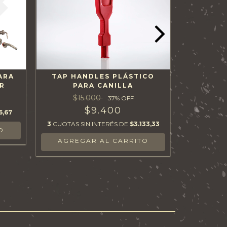
ARA
TAP HANDLES PLÁSTICO
REGULAD
R
PARA CANILLA
CA
$15.000
37
% OFF
$9.400
6,67
3
CUOTAS S
3
CUOTAS SIN INTERÉS DE
$3.133,33
AGREGAR AL CARRITO