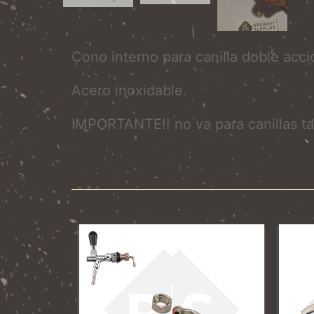
Cono interno para canilla doble acc
Acero inoxidable.
IMPORTANTE!! no va para canillas ta