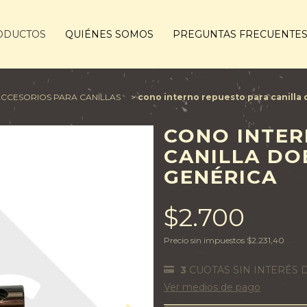
ODUCTOS
QUIÉNES SOMOS
PREGUNTAS FRECUENTE
CCESORIOS PARA CANILLAS
>
cono interno repuesto para canilla 
CONO INTER
CANILLA DO
GENÉRICA
$2.700
Precio sin impuestos
$2.231,40
3
CUOTAS SIN INTERÉS 
Ver medios de pago