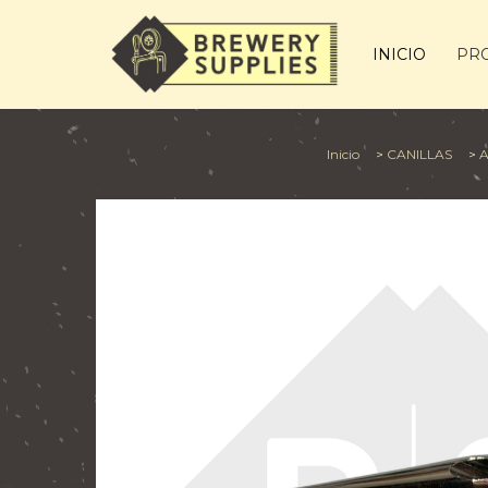
INICIO
PR
Inicio
>
CANILLAS
>
A