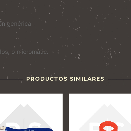
ión genérica
los, o micromatic.
PRODUCTOS SIMILARES