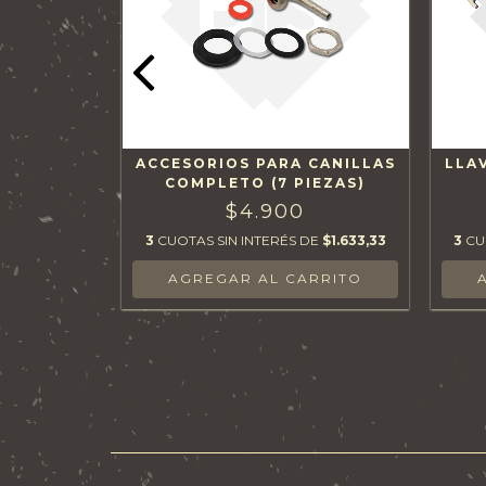
AUDAL P/
ACCESORIOS PARA CANILLAS
LLA
ACCIÓN
COMPLETO (7 PIEZAS)
$4.900
DE
$1.473,33
3
CUOTAS SIN INTERÉS DE
$1.633,33
3
CU