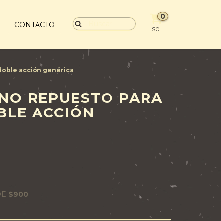
0
S
CONTACTO
$0
doble acción genérica
NO REPUESTO PARA
BLE ACCIÓN
DE
$900