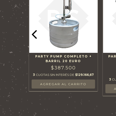
LA DOBLE
PARTY PUMP COMPLETO +
PA
CTOR G
BARRIL 20 EURO
0
$387.500
E
$49.666,67
3
CUOTAS SIN INTERÉS DE
$129.166,67
3
CU