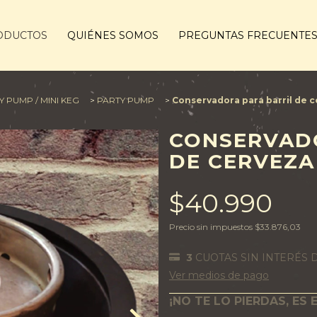
ODUCTOS
QUIÉNES SOMOS
PREGUNTAS FRECUENTE
 PUMP / MINI KEG
>
PARTY PUMP
>
Conservadora para barril de c
CONSERVAD
DE CERVEZA 
$40.990
Precio sin impuestos
$33.876,03
3
CUOTAS SIN INTERÉS 
Ver medios de pago
¡NO TE LO PIERDAS, ES 