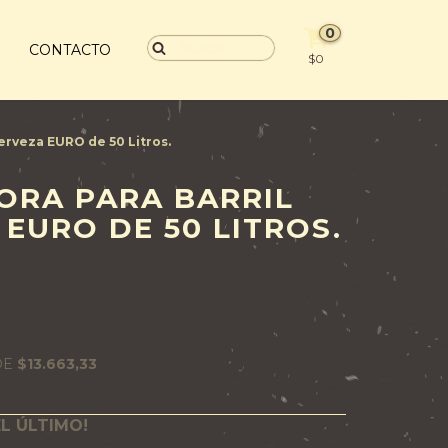
0
S
CONTACTO
$0
erveza EURO de 50 Litros.
ORA PARA BARRIL
EURO DE 50 LITROS.
DE
$13.663,33
EL ÚLTIMO!