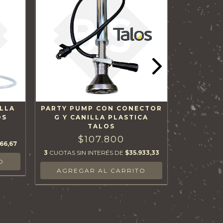
LLA
PARTY PUMP CON CONECTOR
PARTY P
OS
G Y CANILLA PLASTICA
TALOS
$107.800
66,67
3
CUOTAS 
3
CUOTAS SIN INTERÉS DE
$35.933,33