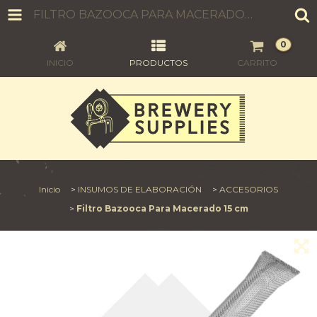
FILTRO BAZOOCA PARA MACERADO 15 CM
0
INICIO
PRODUCTOS
CARRITO
Inicio
>
INSUMOS DE ELABORACIÓN
>
ACCESORIOS
>
Filtro Bazooca Para Macerado 15 cm