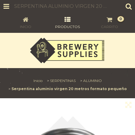
SERPENTINA ALUMINIO VIRGEN 20 METROS FORMATO PEQUEÑO
0
INICIO
PRODUCTOS
CARRITO
Inicio
>
SERPENTINAS
>
ALUMINIO
>
Serpentina aluminio virgen 20 metros formato pequeño