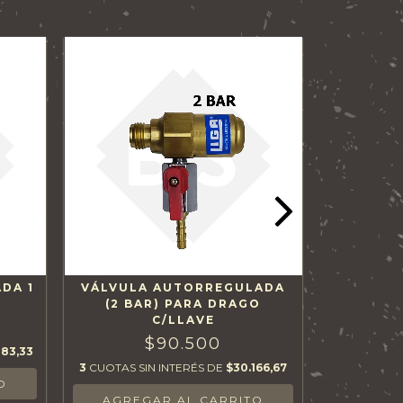
DA 1
VÁLVULA AUTORREGULADA
ORING
(2 BAR) PARA DRAGO
VALVUL
C/LLAVE
$90.500
83,33
3
CUOTAS SIN INTERÉS DE
$30.166,67
3
CUOTAS