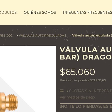
ODUCTOS
QUIÉNES SOMOS
PREGUNTAS FRECUENTE
ES CO2
>
VÁLVULAS AUTORREGULADAS
>
Válvula autorregulada 
VÁLVULA AU
BAR) DRAGO
$65.060
Precio sin impuestos
$53.768,60
3
CUOTAS SIN INTERÉS 
Ver medios de pago
¡NO TE LO PIERDAS, ES 