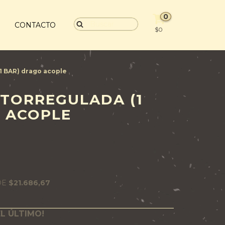
0
S
CONTACTO
$0
(1 BAR) drago acople
TORREGULADA (1
 ACOPLE
DE
$21.686,67
EL ÚLTIMO!