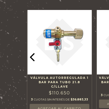
GULADA 1
VÁLVULA AUTORREGULADA 1
VÁLV
ACOPLE
BAR PARA TUBO 21.8
BAR
C/LLAVE
0
$110.650
E
$30.666,67
3
CUO
3
CUOTAS SIN INTERÉS DE
$36.883,33