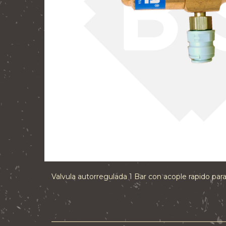
Valvula autorregulada 1 Bar con acople rapido pa